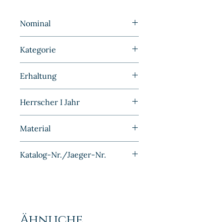
Nominal
10 Pfennig
Kategorie
Kleinmünzen | Deutschland |
Erhaltung
DDR
Vorzüglich/Stempelglanz
Herrscher I Jahr
1963
Material
Aluminium
Katalog-Nr./Jaeger-Nr.
J1510
Ähnliche