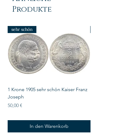
Produkte
sehr schön
prfr/stgl
1 Krone 1905 sehr schön Kaiser Franz
10 Schilling Österre
Joseph
Preis
18,00 €
Preis
50,00 €
In den Warenkorb