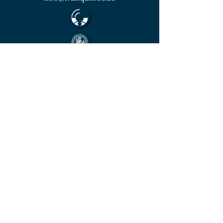
Mitglied im Berufsverband des deutschen
Münzenfachhandels
von der IHK Heilbronn – Franken
vereidigter & öffentlich bestellter
Sachverständiger für Deutsche Münzen ab
1871 und Euro - Umlaufmünzen
KONTAKT
Unverbindliche
Anfrage
Vorname