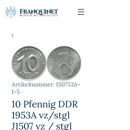
Franquinet
MÜNZEN MIT GESCHICHTE
Artikelnummer: 150753A-
1-5
10 Pfennig DDR
1953A vz/stgl
J1507 vz / stgl