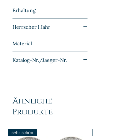
Kleinmünzen | Deutschland |
Erhaltung
DDR
Vorzüglich/Stempelglanz
Herrscher I Jahr
1953A
Material
Aluminium
Katalog-Nr./Jaeger-Nr.
J1507
Ähnliche
Produkte
sehr schön
prfr/stgl