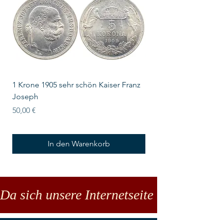
1 Krone 1905 sehr schön Kaiser Franz
10 Schilling Österre
Joseph
Preis
18,00 €
Preis
50,00 €
In den Warenkorb
Da sich unsere Internetseite noch in der