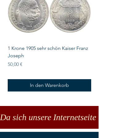
1 Krone 1905 sehr schön Kaiser Franz
10 Schilling Österre
Joseph
Preis
18,00 €
Preis
50,00 €
In den Warenkorb
Da sich unsere Internetseite noch in der