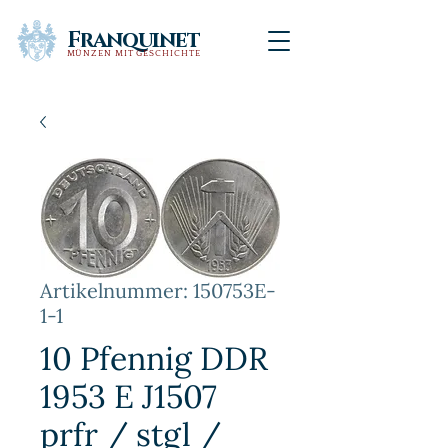
Franquinet
MÜNZEN MIT GESCHICHTE
Artikelnummer: 150753E-
1-1
10 Pfennig DDR
1953 E J1507
prfr / stgl /