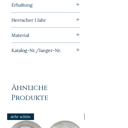
Kleinmünzen | Deutschland |
Erhaltung
DDR
Prägefrisch/Stempelglanz
Herrscher I Jahr
1953E
Material
Aluminium
Katalog-Nr./Jaeger-Nr.
J1507
Ähnliche
Produkte
sehr schön
prfr/stgl