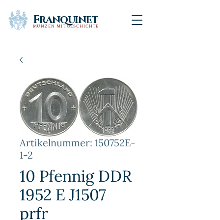
Franquinet
MÜNZEN MIT GESCHICHTE
Artikelnummer: 150752E-
1-2
10 Pfennig DDR
1952 E J1507
prfr