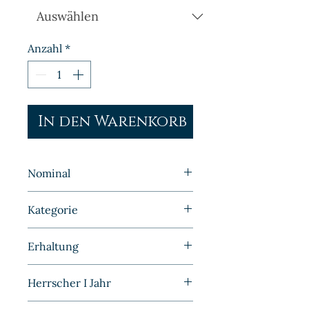
Anzahl
*
In den Warenkorb
Nominal
10 Pfennig
Kategorie
Kleinmünzen | Deutschland |
Erhaltung
DDR
Prägefrisch
Herrscher I Jahr