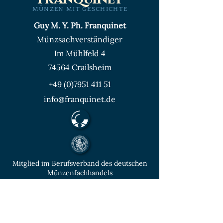
MÜNZEN MIT GESCHICHTE
Guy M. Y. Ph. Franquinet
Münzsachverständiger
Im Mühlfeld 4
74564 Crailsheim
+49 (0)7951 411 51
info@franquinet.de
Mitglied im Berufsverband des deutschen
Münzenfachhandels
von der IHK Heilbronn – Franken
vereidigter & öffentlich bestellter
Sachverständiger für Deutsche Münzen ab
1871 und Euro - Umlaufmünzen