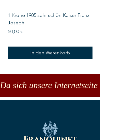
1 Krone 1905 sehr schön Kaiser Franz
10 Schilling Österre
Joseph
Preis
18,00 €
Preis
50,00 €
In den Warenkorb
Da sich unsere Internetseite noch in der
Franquinet