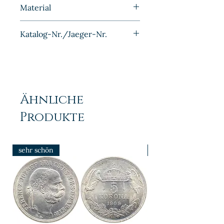
1952
Material
Aluminium
Katalog-Nr./Jaeger-Nr.
J1507
Ähnliche
Produkte
sehr schön
prfr/stgl