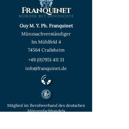
Franquinet
MÜNZEN MIT GESCHICHTE
Guy M. Y. Ph. Franquinet
Münzsachverständiger
Im Mühlfeld 4
74564 Crailsheim
+49 (0)7951 411 51
info@franquinet.de
Mitglied im Berufsverband des deutschen
Münzenfachhandels
von der IHK Heilbronn – Franken
vereidigter & öffentlich bestellter