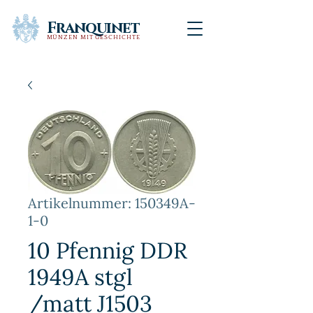
Franquinet
MÜNZEN MIT GESCHICHTE
Artikelnummer: 150349A-
1-0
10 Pfennig DDR
1949A stgl
/matt J1503