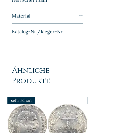
Herrscher I Jahr
1949
Material
Aluminium
Katalog-Nr./Jaeger-Nr.
J1503
Ähnliche
Produkte
sehr schön
prfr/stgl