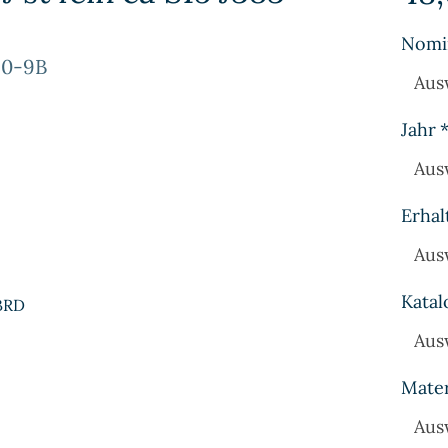
Nomi
-0-9B
Aus
Jahr
Aus
Erhal
Aus
Katal
 BRD
Aus
Mater
Aus