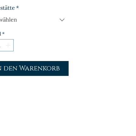
stätte
*
wählen
l
*
n den Warenkorb