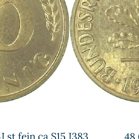
J st fein ca S15 J383
48