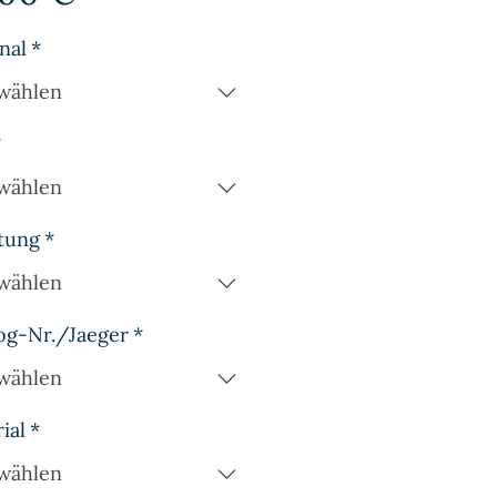
nal
*
wählen
*
wählen
tung
*
wählen
og-Nr./Jaeger
*
wählen
ial
*
wählen