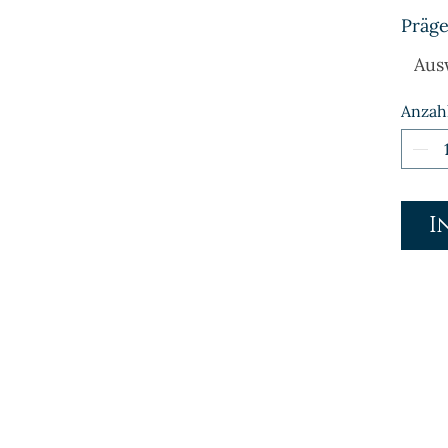
Präge
Aus
Anzah
I