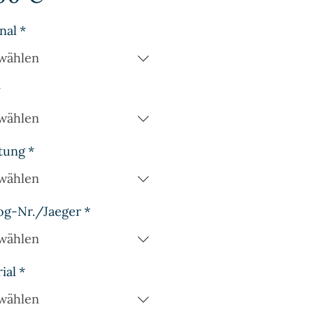
nal
*
wählen
*
wählen
tung
*
wählen
og-Nr./Jaeger
*
wählen
ial
*
wählen