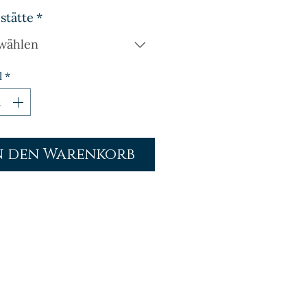
stätte
*
wählen
l
*
n den Warenkorb