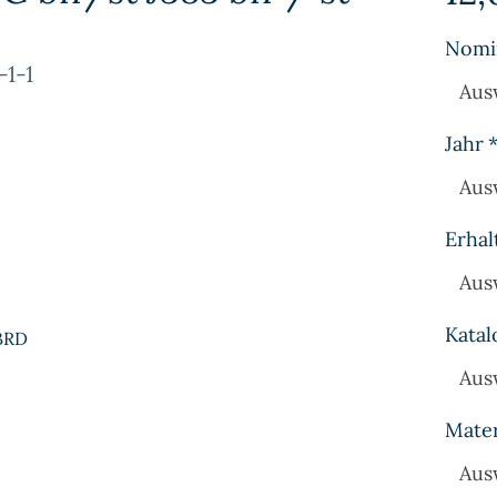
Nomi
1-1
Aus
Jahr
Aus
Erhal
Aus
Katal
 BRD
Aus
Mater
Aus