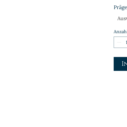
Präge
Aus
Anzah
I