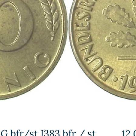
G bfr/st J383 bfr / st
12,