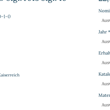
Nomi
D-1-0
Aus
Jahr
Aus
Erhal
Aus
Katal
Kaiserreich
Aus
Mater
Aus