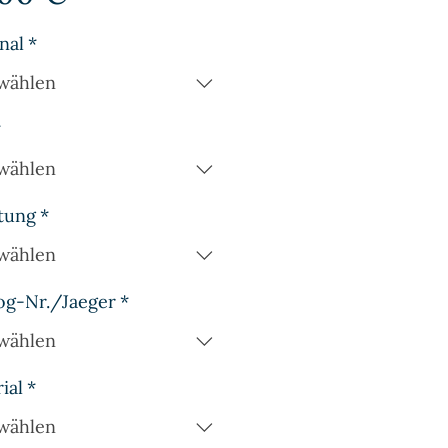
nal
*
wählen
*
wählen
tung
*
wählen
og-Nr./Jaeger
*
wählen
ial
*
wählen