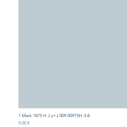
1 Mark 1875 H J s+J 009 00975H-3-8
Preis
9,00 €