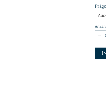
Präge
Aus
Anzah
I