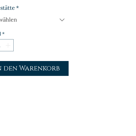
stätte
*
wählen
l
*
n den Warenkorb