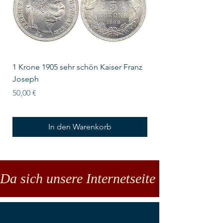
1 Krone 1905 sehr schön Kaiser Franz
10 Schilling Österre
Joseph
Preis
18,00 €
Preis
50,00 €
In den Warenkorb
Da sich unsere Internetseite noch in der