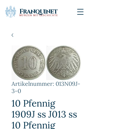
Franquinet
MÜNZEN MIT GESCHICHTE
Artikelnummer: 013N09J-
3-0
10 Pfennig
1909J ss J013 ss
10 Pfennig