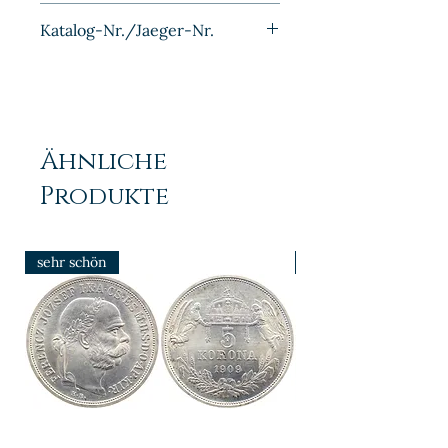
Kupfer-Nickel
Katalog-Nr./Jaeger-Nr.
J013
Ähnliche
Produkte
sehr schön
prfr/stgl