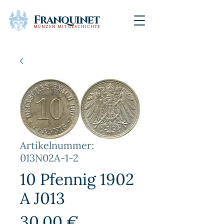
Franquinet
MÜNZEN MIT GESCHICHTE
Artikelnummer:
013N02A-1-2
10 Pfennig 1902
A J013
Preis
30,00 €