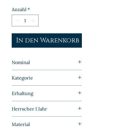
Anzahl
*
In den Warenkorb
Nominal
10 Pfennig
Kategorie
Kleinmünzen | Deutschland |
Erhaltung
Kaiserreich
Prägefrisch
Herrscher I Jahr
1902
Material