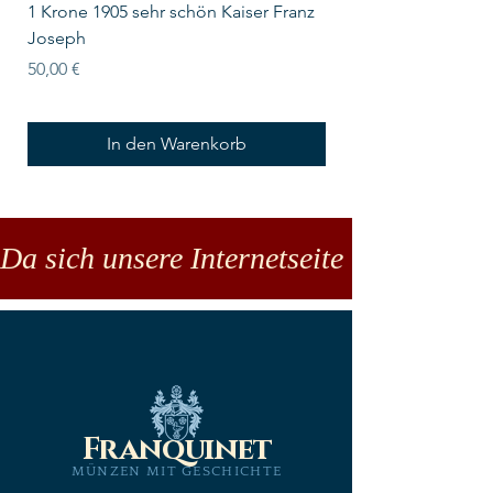
1 Krone 1905 sehr schön Kaiser Franz
10 Schilling Österre
Joseph
Preis
18,00 €
Preis
50,00 €
In den Warenkorb
Da sich unsere Internetseite noch in der
Franquinet
MÜNZEN MIT GESCHICHTE