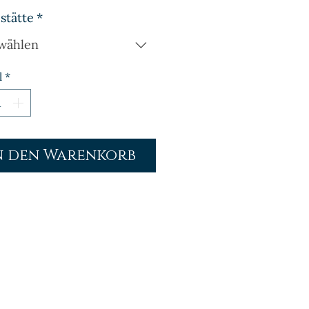
stätte
*
wählen
l
*
n den Warenkorb