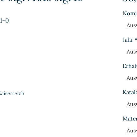
Nomi
1-0
Aus
Jahr
Aus
Erhal
Aus
Katal
Kaiserreich
Aus
Mater
Aus