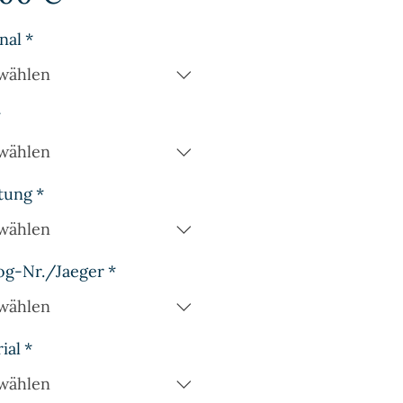
nal
*
wählen
*
wählen
tung
*
wählen
og-Nr./Jaeger
*
wählen
ial
*
wählen