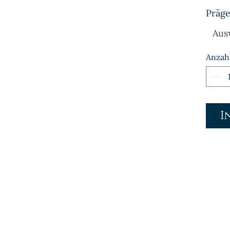
Präge
Aus
Anzah
I