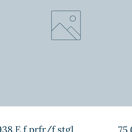
38 E f.prfr/f.stgl
75