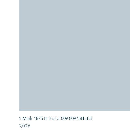
1 Mark 1875 H J s+J 009 00975H-3-8
Preis
9,00 €