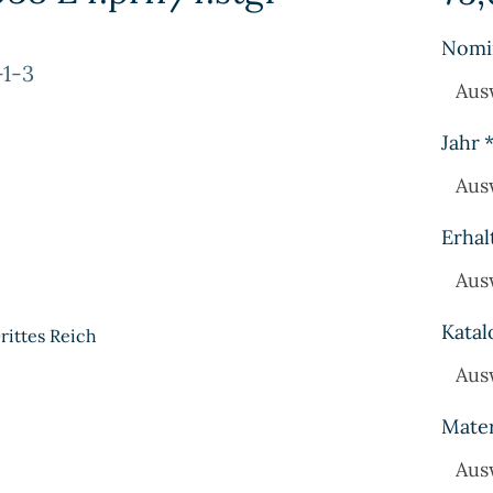
Nomi
-1-3
Aus
Jahr
Aus
Erhal
Aus
Katal
rittes Reich
Aus
Mater
Aus