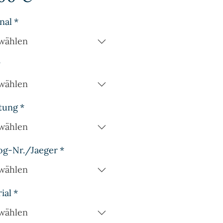
nal
*
wählen
*
wählen
tung
*
wählen
og-Nr./Jaeger
*
wählen
ial
*
wählen