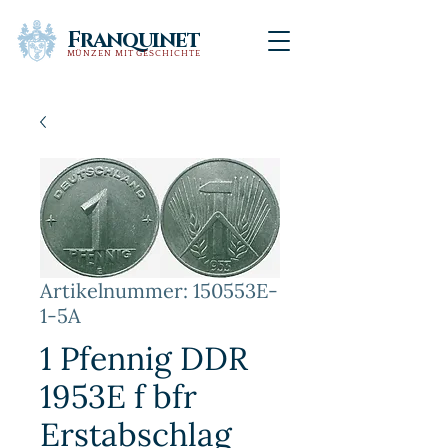
Franquinet
MÜNZEN MIT GESCHICHTE
Artikelnummer: 150553E-
1-5A
1 Pfennig DDR
1953E f bfr
Erstabschlag