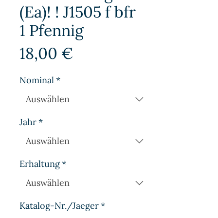
(Ea)! ! J1505 f bfr
1 Pfennig
Preis
18,00 €
Nominal
*
Jahr
*
Erhaltung
*
Katalog-Nr./Jaeger
*