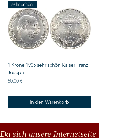
sehr schön
prfr/stgl
1 Krone 1905 sehr schön Kaiser Franz
10 Schilling Österre
Joseph
Preis
18,00 €
Preis
50,00 €
In den Warenkorb
Da sich unsere Internetseite noch in der