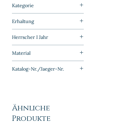
1 Pfennig
Kategorie
Kleinmünzen | Deutschland |
Erhaltung
DDR
Bankfrisch
Herrscher I Jahr
1953E
Material
Aluminium
Katalog-Nr./Jaeger-Nr.
J1505
Ähnliche
Produkte