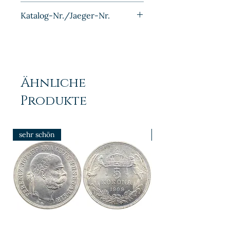
Aluminium
Katalog-Nr./Jaeger-Nr.
J1505
Ähnliche
Produkte
sehr schön
prfr/stgl