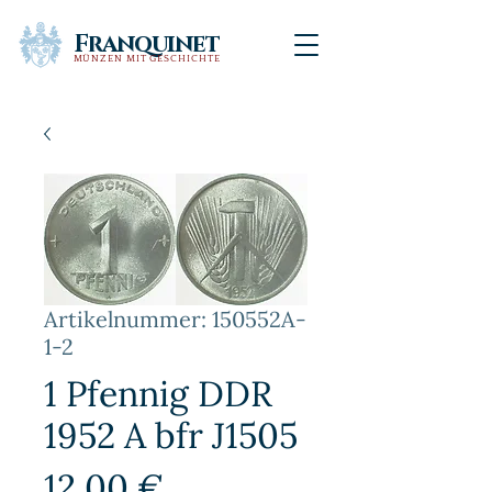
Franquinet
MÜNZEN MIT GESCHICHTE
Artikelnummer: 150552A-
1-2
1 Pfennig DDR
1952 A bfr J1505
Preis
12,00 €