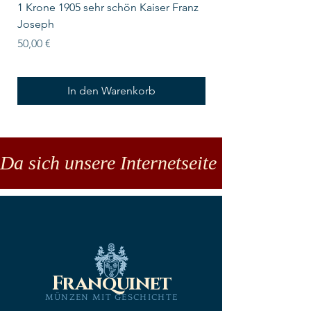
1 Krone 1905 sehr schön Kaiser Franz
10 Schilling Österre
Joseph
Preis
18,00 €
Preis
50,00 €
In den Warenkorb
Da sich unsere Internetseite noch in der
Franquinet
MÜNZEN MIT GESCHICHTE