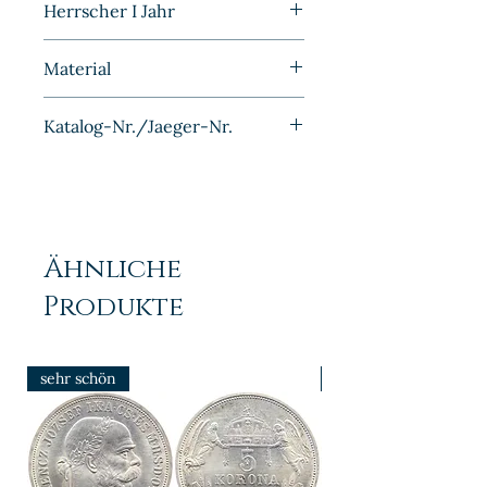
Herrscher I Jahr
1950E
Material
Aluminium
Katalog-Nr./Jaeger-Nr.
J1501
Ähnliche
Produkte
sehr schön
prfr/stgl