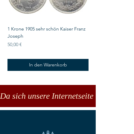
1 Krone 1905 sehr schön Kaiser Franz
10 Schilling Österre
Joseph
Preis
18,00 €
Preis
50,00 €
In den Warenkorb
Da sich unsere Internetseite noch in der