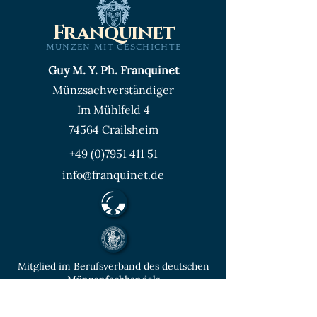
Franquinet
MÜNZEN MIT GESCHICHTE
Guy M. Y. Ph. Franquinet
Münzsachverständiger
Im Mühlfeld 4
74564 Crailsheim
+49 (0)7951 411 51
info@franquinet.de
Mitglied im Berufsverband des deutschen
Münzenfachhandels
von der IHK Heilbronn – Franken
vereidigter & öffentlich bestellter