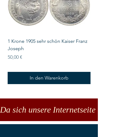
1 Krone 1905 sehr schön Kaiser Franz
10 Schilling Österre
Joseph
Preis
18,00 €
Preis
50,00 €
In den Warenkorb
Da sich unsere Internetseite noch in der