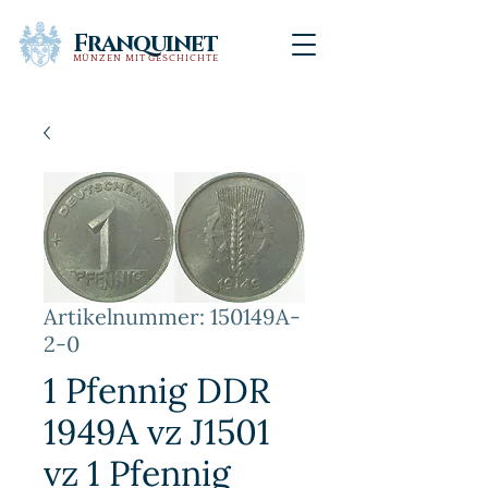
Franquinet
MÜNZEN MIT GESCHICHTE
Artikelnummer: 150149A-
2-0
1 Pfennig DDR
1949A vz J1501
vz 1 Pfennig