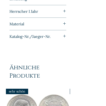
DDR
Vorzüglich
Herrscher I Jahr
1949A
Material
Aluminium
Katalog-Nr./Jaeger-Nr.
J1501
Ähnliche
Produkte
sehr schön
prfr/stgl