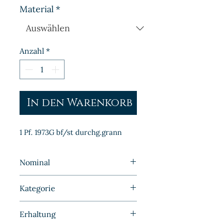
Material
*
Anzahl
*
In den Warenkorb
1 Pf. 1973G bf/st durchg.grann
Nominal
1 Pfennig
Kategorie
Kleinmünzen | Deutschland |
Erhaltung
BRD