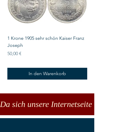
1 Krone 1905 sehr schön Kaiser Franz
10 Schilling Österre
Joseph
Preis
18,00 €
Preis
50,00 €
In den Warenkorb
Da sich unsere Internetseite noch in der