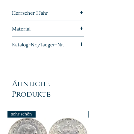
Sehr schön
Herrscher I Jahr
Material
Eisen Cu plattiert
Katalog-Nr./Jaeger-Nr.
J380
Ähnliche
Produkte
sehr schön
prfr/stgl