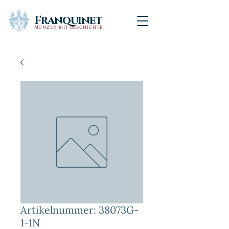
Franquinet
MÜNZEN MIT GESCHICHTE
Artikelnummer: 38073G-
1-1N