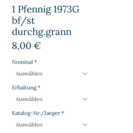
1 Pfennig 1973G
bf/st
durchg.grann
Preis
8,00 €
Nominal
*
Erhaltung
*
Katalog-Nr./Jaeger
*