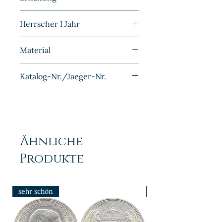
Bank Deutscher Länder
Bankfrisch
Herrscher I Jahr
1949J
Material
Eisen Cu plattiert
Katalog-Nr./Jaeger-Nr.
J376
Ähnliche
Produkte
sehr schön
prfr/stgl