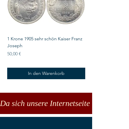
1 Krone 1905 sehr schön Kaiser Franz
10 Schilling Österre
Joseph
Preis
18,00 €
Preis
50,00 €
In den Warenkorb
Da sich unsere Internetseite noch in der