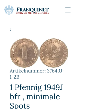
Franquinet
MÜNZEN MIT GESCHICHTE
Artikelnummer: 37649J-
1-2B
1 Pfennig 1949J
bfr , minimale
Spots