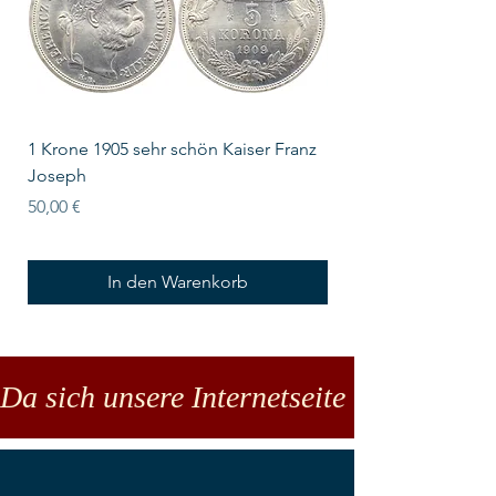
1 Krone 1905 sehr schön Kaiser Franz
10 Schilling Österre
Joseph
Preis
18,00 €
Preis
50,00 €
In den Warenkorb
Da sich unsere Internetseite noch in der