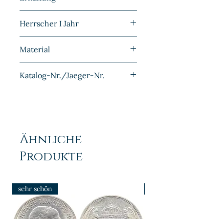
Bank Deutscher Länder
Stempelglanz
Herrscher I Jahr
1949F
Material
Eisen Cu plattiert
Katalog-Nr./Jaeger-Nr.
J376
Ähnliche
Produkte
sehr schön
prfr/stgl