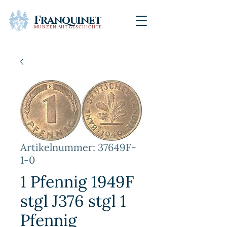
Franquinet
MÜNZEN MIT GESCHICHTE
Artikelnummer: 37649F-
1-0
1 Pfennig 1949F
stgl J376 stgl 1
Pfennig