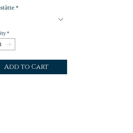
stätte
*
ity
*
Add to Cart