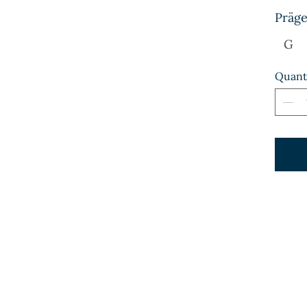
Präge
G
Quant