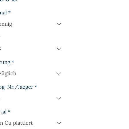
nal
*
ennig
*
8
tung
*
züglich
og-Nr./Jaeger
*
6
ial
*
n Cu plattiert