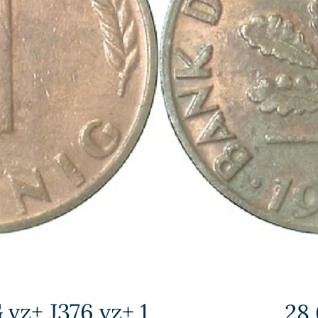
 vz+ J376 vz+ 1
28