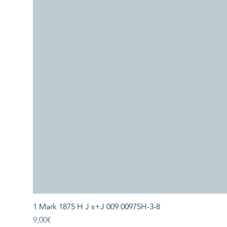
1 Mark 1875 H J s+J 009 00975H-3-8
Price
9,00€