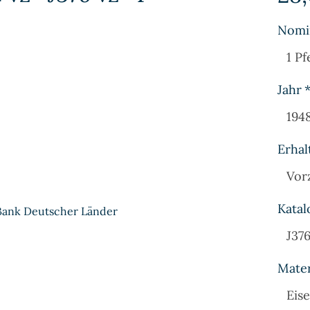
Nomi
1 Pf
Jahr
194
Erhal
Vor
Katal
 Bank Deutscher Länder
J37
Mater
Eise