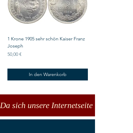
1 Krone 1905 sehr schön Kaiser Franz
10 Schilling Österre
Joseph
Preis
18,00 €
Preis
50,00 €
In den Warenkorb
Da sich unsere Internetseite noch in der