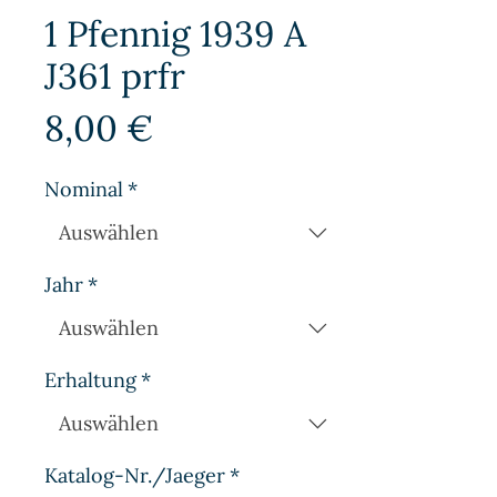
1 Pfennig 1939 A
J361 prfr
Preis
8,00 €
Nominal
*
Jahr
*
Erhaltung
*
Katalog-Nr./Jaeger
*