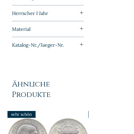
Drittes Reich
Prägefrisch
Herrscher I Jahr
1939
Material
Kupfer-Nickel
Katalog-Nr./Jaeger-Nr.
J361
Ähnliche
Produkte
sehr schön
prfr/stgl