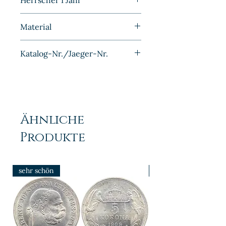
Herrscher I Jahr
1906
Material
Bronze
Katalog-Nr./Jaeger-Nr.
J010
Ähnliche
Produkte
sehr schön
prfr/stgl