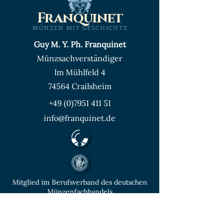
Franquinet
MÜNZEN MIT GESCHICHTE
Guy M. Y. Ph. Franquinet
Münzsachverständiger
Im Mühlfeld 4
74564 Crailsheim
+49 (0)7951 411 51
info@franquinet.de
Mitglied im Berufsverband des deutschen
Münzenfachhandels
von der IHK Heilbronn – Franken
vereidigter & öffentlich bestellter