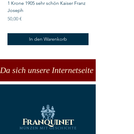
1 Krone 1905 sehr schön Kaiser Franz
10 Schilling Österre
Joseph
Preis
18,00 €
Preis
50,00 €
In den Warenkorb
Da sich unsere Internetseite noch in der
Franquinet
MÜNZEN MIT GESCHICHTE