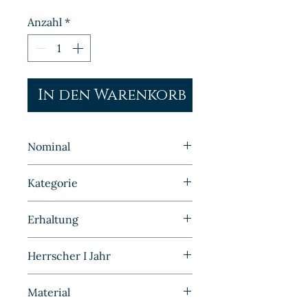
Anzahl
*
In den Warenkorb
Nominal
1 Pfennig
Kategorie
Kleinmünzen | Deutschland |
Erhaltung
Kaiserreich
Sehr schön
Herrscher I Jahr
1893
Material