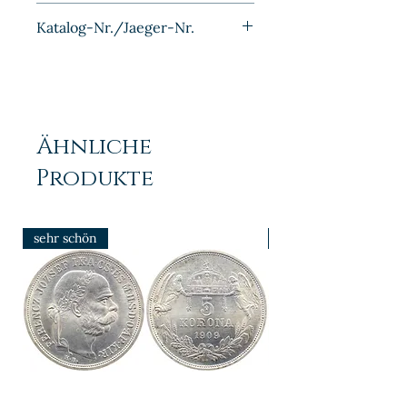
Bronze
Katalog-Nr./Jaeger-Nr.
J010
Ähnliche
Produkte
sehr schön
prfr/stgl