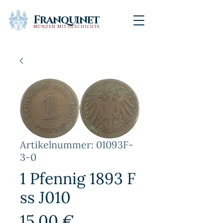
Franquinet
MÜNZEN MIT GESCHICHTE
Artikelnummer: 01093F-
3-0
1 Pfennig 1893 F
ss J010
Preis
15,00 €