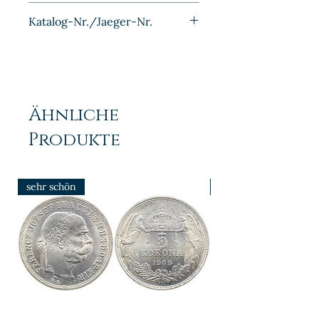
Bronze
Katalog-Nr./Jaeger-Nr.
J010
Ähnliche
Produkte
sehr schön
prfr/stgl