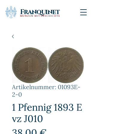
Franquinet
MÜNZEN MIT GESCHICHTE
Artikelnummer: 01093E-
2-0
1 Pfennig 1893 E
vz J010
Preis
38,00 €