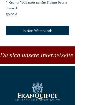
1 Krone 1905 sehr schön Kaiser Franz
10 Schilling Österre
Joseph
Preis
18,00 €
Preis
50,00 €
In den Warenkorb
Da sich unsere Internetseite noch in der
Franquinet
MÜNZEN MIT GESCHICHTE