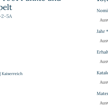
pelt
Nomi
-2-5A
Aus
Jahr
Aus
Erhal
Aus
Katal
| Kaiserreich
Aus
Mater
Aus