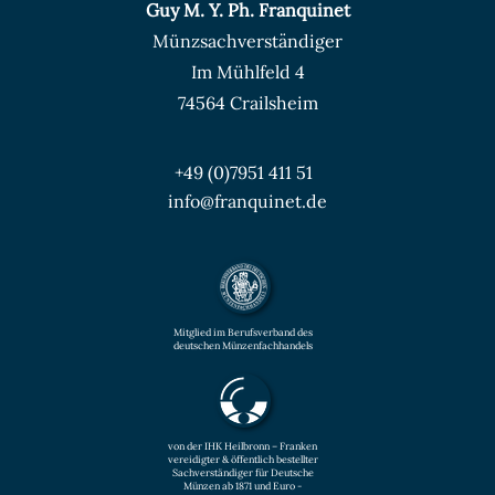
Guy M. Y. Ph. Franquinet
Münzsachverständiger
Im Mühlfeld 4
74564 Crailsheim
+49 (0)7951 411 51
info@franquinet.de
Mitglied im Berufsverband des
deutschen Münzenfachhandels
von der IHK Heilbronn – Franken
vereidigter & öffentlich bestellter
Sachverständiger für Deutsche
Münzen ab 1871 und Euro -