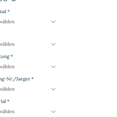
nal
*
wählen
*
wählen
tung
*
wählen
og-Nr./Jaeger
*
wählen
ial
*
wählen