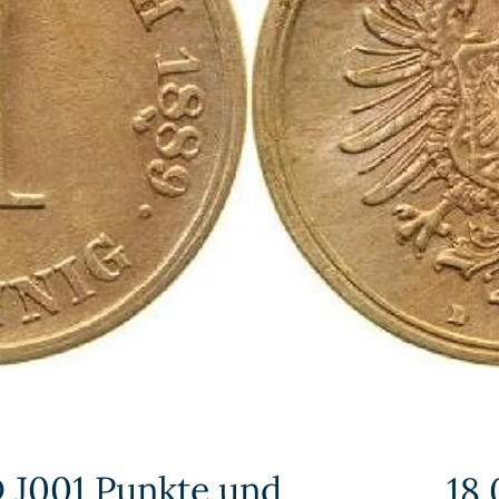
D J001 Punkte und
18,