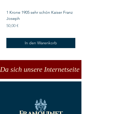
1 Krone 1905 sehr schön Kaiser Franz
10 Schilling Österre
Joseph
Preis
18,00 €
Preis
50,00 €
In den Warenkorb
Da sich unsere Internetseite noch in der
Franquinet