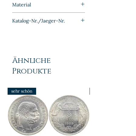
1886A
Material
Bronze
Katalog-Nr./Jaeger-Nr.
J001
Ähnliche
Produkte
sehr schön
prfr/stgl