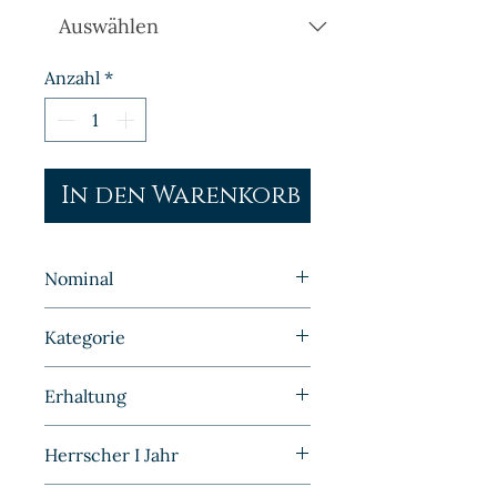
Anzahl
*
In den Warenkorb
Nominal
1 Pfennig
Kategorie
Kleinmünzen | Deutschland |
Erhaltung
Kaiserreich
Vorzüglich/Stempelglanz
Herrscher I Jahr