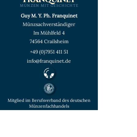
MÜNZEN MIT GESCHICHTE
Guy M. Y. Ph. Franquinet
Münzsachverständiger
Im Mühlfeld 4
74564 Crailsheim
+49 (0)7951 411 51
info@franquinet.de
Mitglied im Berufsverband des deutschen
Münzenfachhandels
von der IHK Heilbronn – Franken
vereidigter & öffentlich bestellter
Sachverständiger für Deutsche Münzen ab
1871 und Euro - Umlaufmünzen