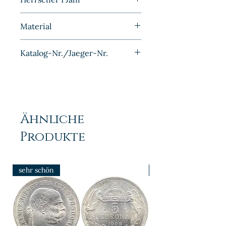
1874
Material
Bronze
Katalog-Nr./Jaeger-Nr.
J001
Ähnliche
Produkte
sehr schön
prfr/stgl