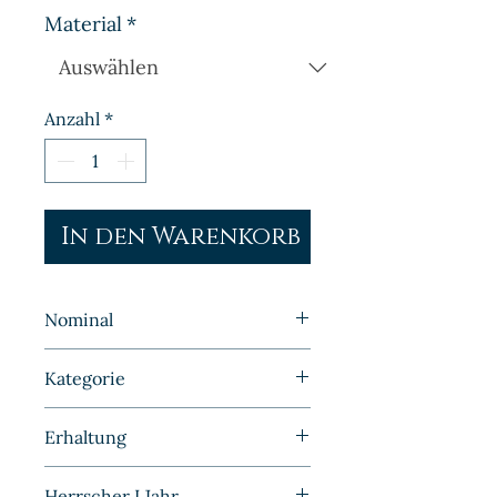
Material
*
Anzahl
*
In den Warenkorb
Nominal
1 Pfennig
Kategorie
Kleinmünzen | Deutschland |
Erhaltung
Kaiserreich
Sehr schön
Herrscher I Jahr