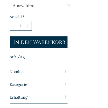
Anzahl
*
In den Warenkorb
prfr /stgl
Nominal
1 Mark
Kategorie
Kleinmünzen | Deutschland |
Erhaltung
Kaiserreich
Prägefrisch/Stempelglanz