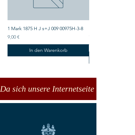
1 Mark 1875 H J s+J 009 00975H-3-8
Lindner Echtholz-Sa
CARUS-1 LIND-S2491
Preis
9,00 €
Preis
43,50 €
In den Warenkorb
Da sich unsere Internetseite noch in der