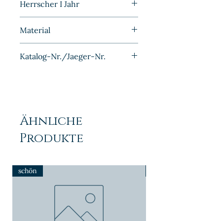
Herrscher I Jahr
1911
Material
Silber
Katalog-Nr./Jaeger-Nr.
J017
Ähnliche
Produkte
schön
NEU