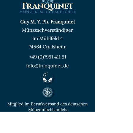
Franquinet
MÜNZEN MIT GESCHICHTE
Guy M. Y. Ph. Franquinet
Münzsachverständiger
Im Mühlfeld 4
74564 Crailsheim
+49 (0)7951 411 51
info@franquinet.de
Mitglied im Berufsverband des deutschen
Münzenfachhandels
von der IHK Heilbronn – Franken
vereidigter & öffentlich bestellter
Sachverständiger für Deutsche Münzen ab