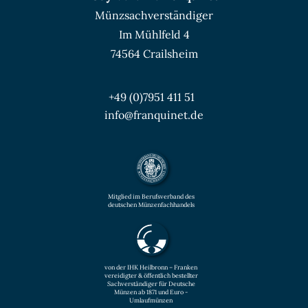
Münzsachverständiger
Im Mühlfeld 4
74564 Crailsheim
+49 (0)7951 411 51
info@franquinet.de
Mitglied im Berufsverband des
deutschen Münzenfachhandels
von der IHK Heilbronn – Franken
vereidigter & öffentlich bestellter
Sachverständiger für Deutsche
Münzen ab 1871 und Euro -
Umlaufmünzen