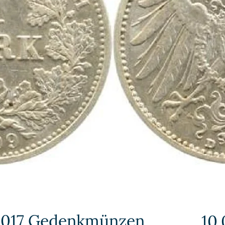
 J017 Gedenkmünzen
10