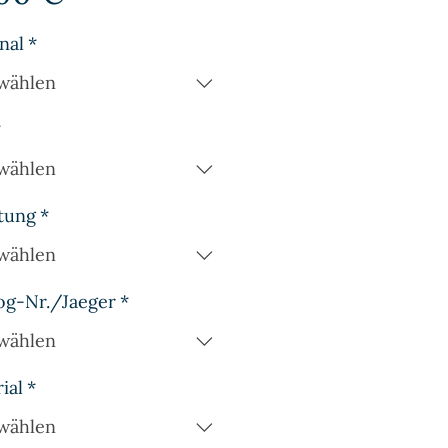
nal
*
wählen
*
wählen
tung
*
wählen
og-Nr./Jaeger
*
wählen
ial
*
wählen