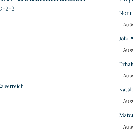
D-2-2
Nomi
Aus
Jahr
Aus
Erhal
Aus
Kaiserreich
Katal
Aus
Mater
Aus