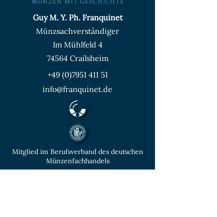
MÜNZEN MIT GESCHICHTE
Guy M. Y. Ph. Franquinet
Münzsachverständiger
Im Mühlfeld 4
74564 Crailsheim
+49 (0)7951 411 51
info@franquinet.de
Mitglied im Berufsverband des deutschen
Münzenfachhandels
von der IHK Heilbronn – Franken
vereidigter & öffentlich bestellter
Sachverständiger für Deutsche Münzen ab
1871 und Euro - Umlaufmünzen