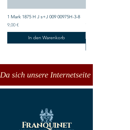
1 Mark 1875 H J s+J 009 00975H-3-8
Lindner Echtholz-Sa
CARUS-1 LIND-S2491
Preis
9,00 €
Preis
43,50 €
In den Warenkorb
Da sich unsere Internetseite noch in der
Franquinet