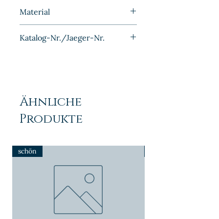
1901
Material
Silber
Katalog-Nr./Jaeger-Nr.
J017
Ähnliche
Produkte
schön
NEU