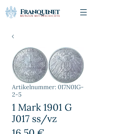
Franquinet
MÜNZEN MIT GESCHICHTE
Artikelnummer: 017N01G-
2-5
1 Mark 1901 G
J017 ss/vz
Preis
16,50 €