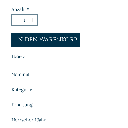
Anzahl
*
In den Warenkorb
1 Mark
Nominal
1 Mark
Kategorie
Kleinmünzen | Deutschland |
Erhaltung
Kaiserreich
Sehr schön/Vorzüglich
Herrscher I Jahr