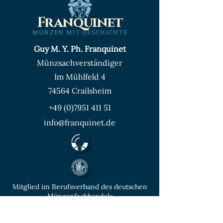
Franquinet
MÜNZEN MIT GESCHICHTE
Guy M. Y. Ph. Franquinet
Münzsachverständiger
Im Mühlfeld 4
74564 Crailsheim
+49 (0)7951 411 51
info@franquinet.de
Mitglied im Berufsverband des deutschen
Münzenfachhandels
von der IHK Heilbronn – Franken
vereidigter & öffentlich bestellter