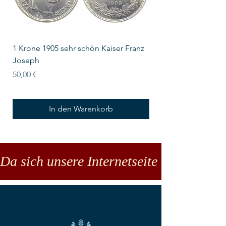
1 Krone 1905 sehr schön Kaiser Franz
10 Schilling Österre
Joseph
Preis
18,00 €
Preis
50,00 €
In den Warenkorb
Da sich unsere Internetseite noch in der