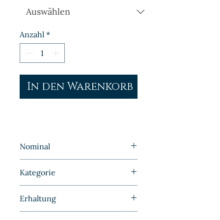
Anzahl
*
In den Warenkorb
Nominal
1 Mark
Kategorie
Kleinmünzen | Deutschland |
Erhaltung
Kaiserreich
Sehr schön