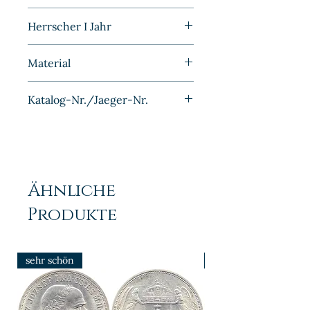
Prägefrisch
Herrscher I Jahr
1893
Material
Silber
Katalog-Nr./Jaeger-Nr.
J017
Ähnliche
Produkte
sehr schön
prfr/stgl