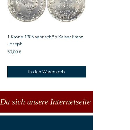
1 Krone 1905 sehr schön Kaiser Franz
10 Schilling Österre
Joseph
Preis
18,00 €
Preis
50,00 €
In den Warenkorb
Da sich unsere Internetseite noch in der