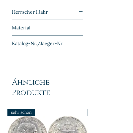
Stempelglanz
Herrscher I Jahr
1893
Material
Silber
Katalog-Nr./Jaeger-Nr.
J017
Ähnliche
Produkte
sehr schön
prfr/stgl