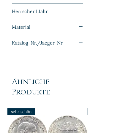
Polierte Platte
Herrscher I Jahr
1886
Material
Silber
Katalog-Nr./Jaeger-Nr.
J009
Ähnliche
Produkte
sehr schön
prfr/stgl