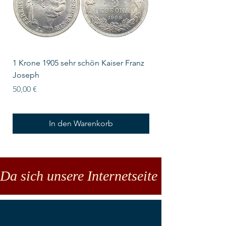
1 Krone 1905 sehr schön Kaiser Franz
10 Schilling Österre
Joseph
Preis
18,00 €
Preis
50,00 €
In den Warenkorb
Da sich unsere Internetseite noch in der