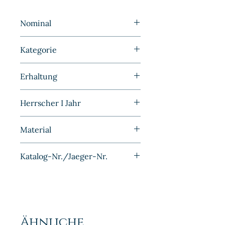
Nominal
1 Mark
Kategorie
Varianten, Fehlprägungen |
Erhaltung
Deutschland | Kaiserreich
Sehr schön
Herrscher I Jahr
1885
Material
Silber
Katalog-Nr./Jaeger-Nr.
J009
Ähnliche