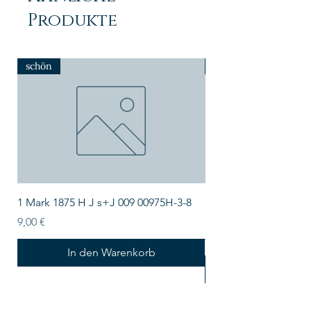
Produkte
schön
NEU
1 Mark 1875 H J s+J 009 00975H-3-8
Lindner Echtholz-Sa
CARUS-1 LIND-S2491
Preis
9,00 €
Preis
43,50 €
In den Warenkorb