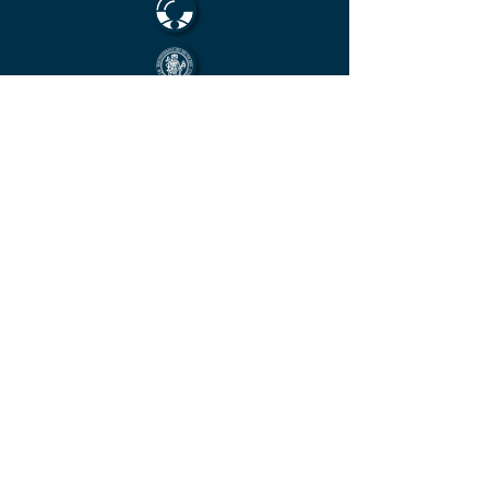
Mitglied im Berufsverband des deutschen
Münzenfachhandels
von der IHK Heilbronn – Franken
vereidigter & öffentlich bestellter
Sachverständiger für Deutsche Münzen ab
1871 und Euro - Umlaufmünzen
KONTAKT
Unverbindliche
Anfrage
Vorname