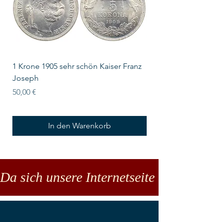
1 Krone 1905 sehr schön Kaiser Franz
10 Schilling Österre
Joseph
Preis
18,00 €
Preis
50,00 €
In den Warenkorb
Da sich unsere Internetseite noch in der