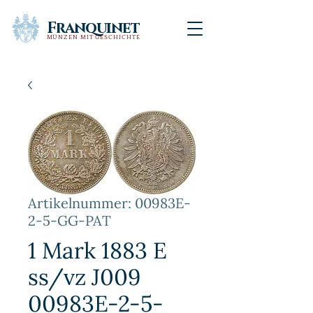
Franquinet
MÜNZEN MIT GESCHICHTE
Artikelnummer: 00983E-
2-5-GG-PAT
1 Mark 1883 E
ss/vz J009
00983E-2-5-