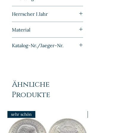
Kaiserreich
Sehr schön/Vorzüglich
Herrscher I Jahr
1883
Material
Silber
Katalog-Nr./Jaeger-Nr.
J009
Ähnliche
Produkte
sehr schön
prfr/stgl