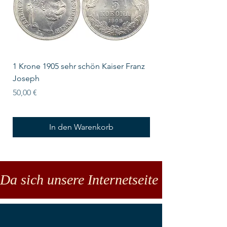
1 Krone 1905 sehr schön Kaiser Franz
10 Schilling Österre
Joseph
Preis
18,00 €
Preis
50,00 €
In den Warenkorb
Da sich unsere Internetseite noch in der