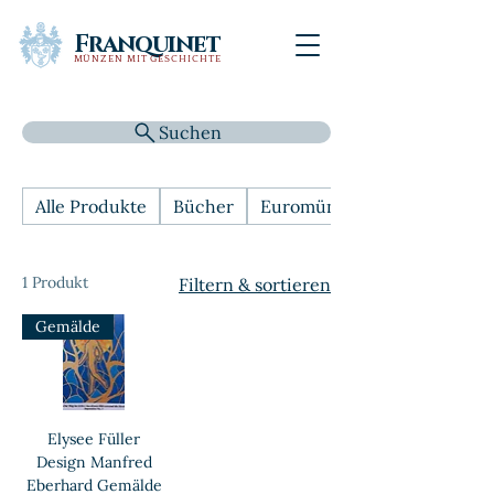
Franquinet
MÜNZEN MIT GESCHICHTE
Suchen
Alle Produkte
Bücher
Euromünzen
1 Produkt
Filtern & sortieren
Gemälde
Elysee Füller
Design Manfred
Eberhard Gemälde