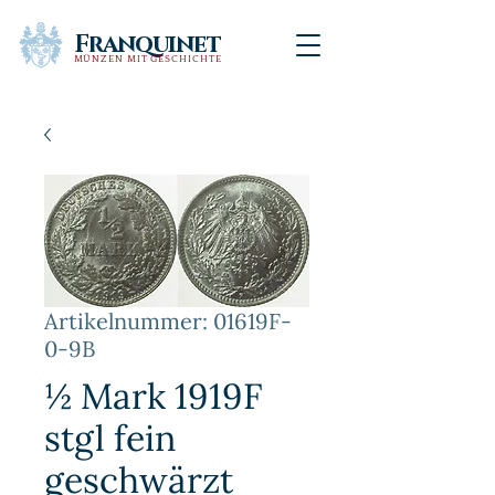
Franquinet
MÜNZEN MIT GESCHICHTE
Artikelnummer: 01619F-
0-9B
½ Mark 1919F
stgl fein
geschwärzt