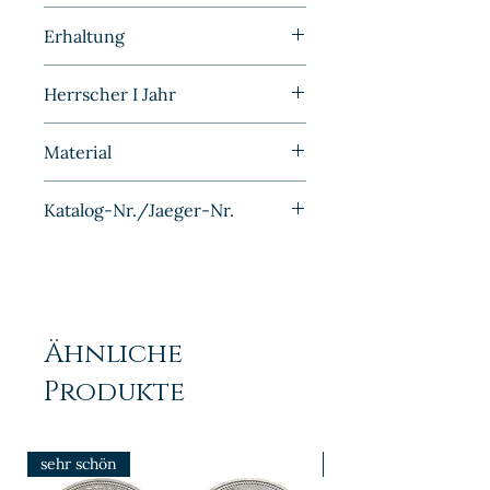
Kleinmünzen | Deutschland |
Erhaltung
Kaiserreich
Stempelglanz
Herrscher I Jahr
1919F
Material
Silber
Katalog-Nr./Jaeger-Nr.
J016
Ähnliche
Produkte
sehr schön
prfr/stgl