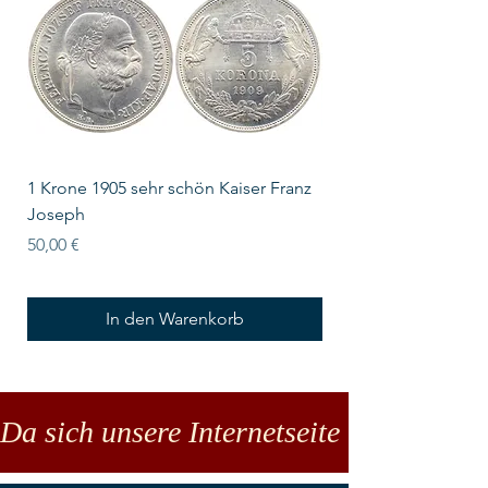
1 Krone 1905 sehr schön Kaiser Franz
10 Schilling Österre
Joseph
Preis
18,00 €
Preis
50,00 €
In den Warenkorb
Da sich unsere Internetseite noch in der