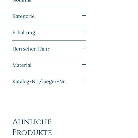
5 Mark
Kategorie
Kaiserreich | Deutschland |
Erhaltung
Bayern
Vorzüglich/Stempelglanz
Herrscher I Jahr
Otto 1899
Material
Silber
Katalog-Nr./Jaeger-Nr.
J046
Ähnliche
Produkte