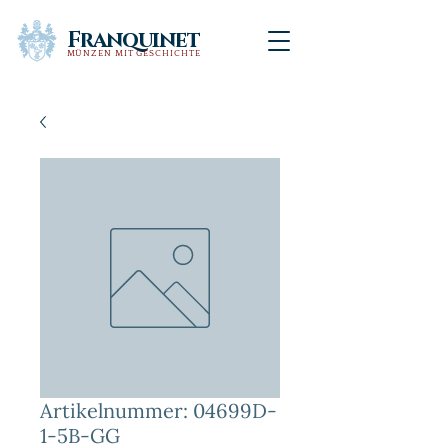
Franquinet
MÜNZEN MIT GESCHICHTE
Artikelnummer: 04699D-
1-5B-GG