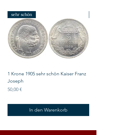
sehr schön
prfr/stgl
1 Krone 1905 sehr schön Kaiser Franz
10 Schilling Österre
Joseph
Preis
18,00 €
Preis
50,00 €
In den Warenkorb