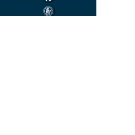
Mitglied im Berufsverband des deutschen
Münzenfachhandels
von der IHK Heilbronn – Franken
vereidigter & öffentlich bestellter
Sachverständiger für Deutsche Münzen ab
1871 und Euro - Umlaufmünzen
KONTAKT
Unverbindliche
Anfrage
Vorname