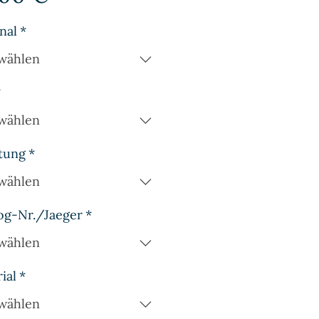
nal
*
wählen
*
wählen
tung
*
wählen
og-Nr./Jaeger
*
wählen
ial
*
wählen