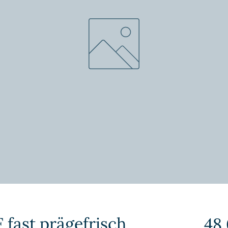
F fast prägefrisch
48