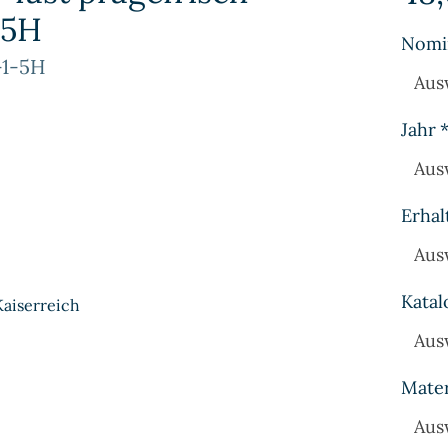
-5H
Nomi
-1-5H
Aus
Jahr
Aus
Erhal
Aus
Katal
Kaiserreich
Aus
Mater
Aus