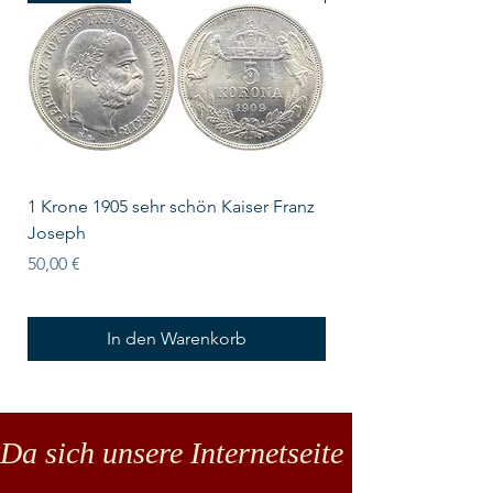
1 Krone 1905 sehr schön Kaiser Franz
10 Schilling Österre
Joseph
Preis
18,00 €
Preis
50,00 €
In den Warenkorb
Da sich unsere Internetseite noch in der