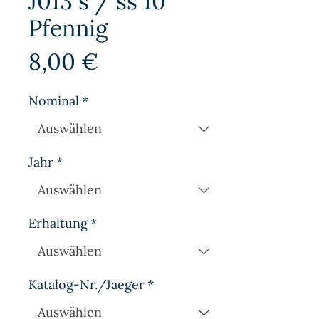
J013 s / ss 10
Pfennig
Preis
8,00 €
Nominal
*
Jahr
*
Erhaltung
*
Katalog-Nr./Jaeger
*