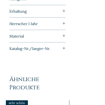
Kleinmünzen | Deutschland |
Erhaltung
Kaiserreich
Sehr schön
Herrscher I Jahr
1900G
Material
Kupfer-Nickel
Katalog-Nr./Jaeger-Nr.
J013
Ähnliche
Produkte
sehr schön
prfr/stgl