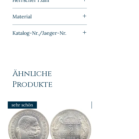
Herrscher I Jahr
1948
Material
Aluminium
Katalog-Nr./Jaeger-Nr.
J1501
Ähnliche
Produkte
sehr schön
prfr/stgl