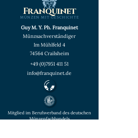
Franquinet
MÜNZEN MIT GESCHICHTE
Guy M. Y. Ph. Franquinet
Münzsachverständiger
Im Mühlfeld 4
74564 Crailsheim
+49 (0)7951 411 51
info@franquinet.de
Mitglied im Berufsverband des deutschen
Münzenfachhandels
von der IHK Heilbronn – Franken
vereidigter & öffentlich bestellter