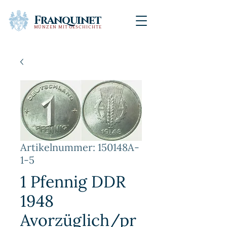
Franquinet
MÜNZEN MIT GESCHICHTE
Artikelnummer: 150148A-
1-5
1 Pfennig DDR
1948
Avorzüglich/pr