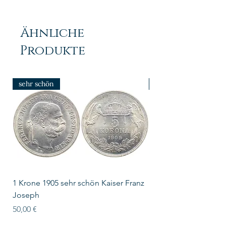
Ähnliche
Produkte
sehr schön
prfr/stgl
1 Krone 1905 sehr schön Kaiser Franz
10 Schilling Österre
Joseph
Preis
18,00 €
Preis
50,00 €