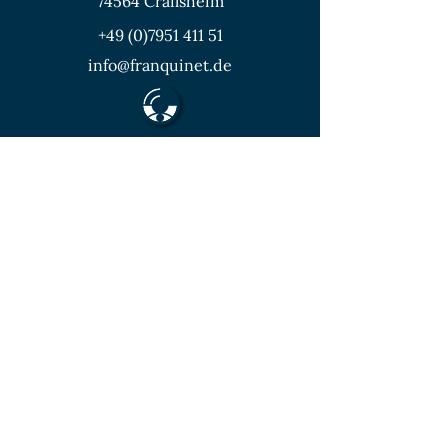
74564 Crailsheim
+49 (0)7951 411 51
info@franquinet.de
Mitglied im Berufsverband des deutschen
Münzenfachhandels
von der IHK Heilbronn – Franken
vereidigter & öffentlich bestellter
Sachverständiger für Deutsche Münzen ab
1871 und Euro - Umlaufmünzen
KONTAKT
Unverbindliche