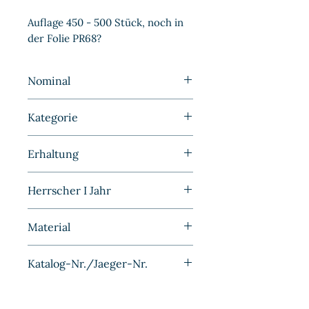
Auflage 450 - 500 Stück, noch in 
der Folie PR68?
Nominal
1 Pfennig
Kategorie
Kleinmünzen | Deutschland |
Erhaltung
BRD
Polierte Platte
Herrscher I Jahr
1950F
Material
Eisen Cu plattiert
Katalog-Nr./Jaeger-Nr.
J380/415