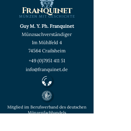
Franquinet
MÜNZEN MIT GESCHICHTE
Guy M. Y. Ph. Franquinet
Münzsachverständiger
Im Mühlfeld 4
74564 Crailsheim
+49 (0)7951 411 51
info@franquinet.de
Mitglied im Berufsverband des deutschen
Münzenfachhandels
von der IHK Heilbronn – Franken
vereidigter & öffentlich bestellter