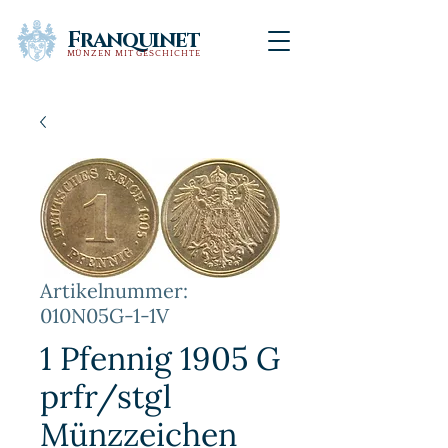
Franquinet
MÜNZEN MIT GESCHICHTE
Artikelnummer:
010N05G-1-1V
1 Pfennig 1905 G
prfr/stgl
Münzzeichen