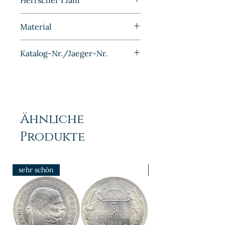
Herrscher I Jahr
1905
Material
Bronze
Katalog-Nr./Jaeger-Nr.
J010
Ähnliche
Produkte
sehr schön
prfr/stgl