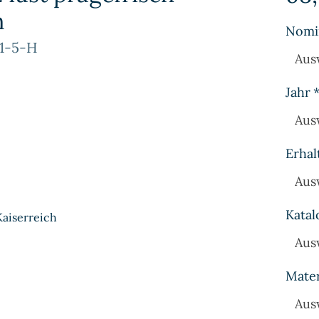
n
Nomi
-1-5-H
Aus
Jahr
Aus
Erhal
Aus
Katal
Kaiserreich
Aus
Mater
Aus