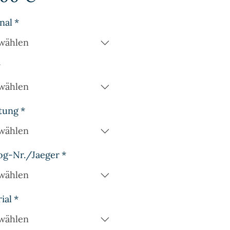
nal
*
wählen
*
wählen
tung
*
wählen
og-Nr./Jaeger
*
wählen
ial
*
wählen