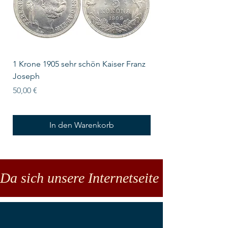
1 Krone 1905 sehr schön Kaiser Franz
10 Schilling Österre
Joseph
Preis
18,00 €
Preis
50,00 €
In den Warenkorb
Da sich unsere Internetseite noch in der