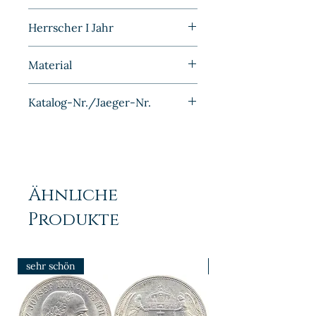
Prägefrisch
Herrscher I Jahr
1908
Material
Silber
Katalog-Nr./Jaeger-Nr.
J017
Ähnliche
Produkte
sehr schön
prfr/stgl