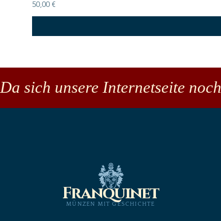
Preis
50,00 €
Da sich unsere Internetseite noch
Franquinet
MÜNZEN MIT GESCHICHTE