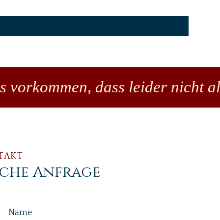
Preis
18,00 €
es vorkommen, dass leider nicht al
TAKT
iche Anfrage
Name