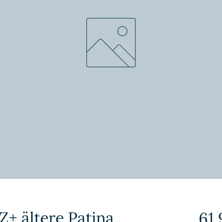
Z+ ältere Patina,
61,