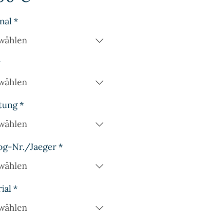
nal
*
wählen
*
wählen
tung
*
wählen
og-Nr./Jaeger
*
wählen
ial
*
wählen