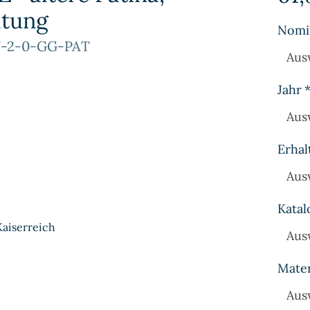
ltung
Nomi
6J-2-0-GG-PAT
Aus
Jahr
Aus
Erhal
Aus
Katal
Kaiserreich
Aus
Mater
Aus