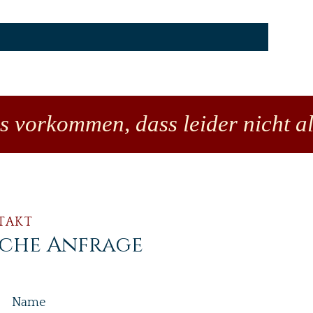
Preis
18,00 €
es vorkommen, dass leider nicht al
TAKT
iche Anfrage
Name