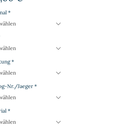
nal
*
wählen
*
wählen
tung
*
wählen
og-Nr./Jaeger
*
wählen
ial
*
wählen