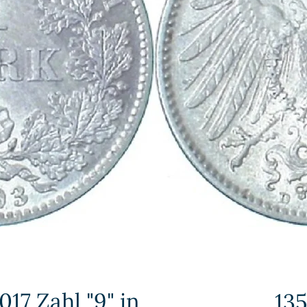
017 Zahl "9" in
13