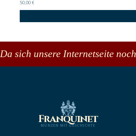
Preis
50,00 €
Da sich unsere Internetseite noch
Franquinet
MÜNZEN MIT GESCHICHTE