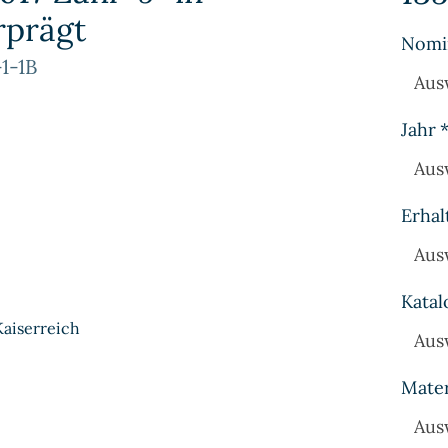
rprägt
Nomi
1-1B
Aus
Jahr
Aus
Erhal
Aus
Katal
Kaiserreich
Aus
Mater
Aus